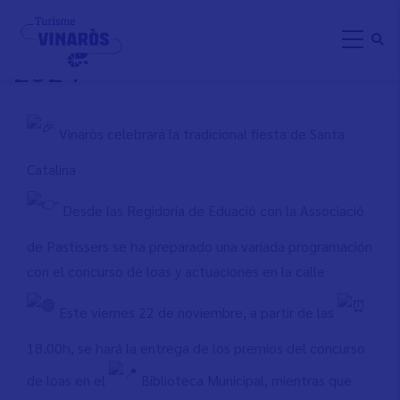
Aller
SANTA CATALINA VINARÒS
au
2024
contenu
principal
Vinaròs celebrará la tradicional fiesta de Santa
Catalina
Desde las Regidoria de Eduació con la Associació
de Pastissers se ha preparado una variada programación
con el concurso de loas y actuaciones en la calle
Este viernes 22 de noviembre, a partir de las
18.00h, se hará la entrega de los premios del concurso
de loas en el
Biblioteca Municipal, mientras que