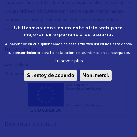
vacances bien méritées: détendez-vous au soleil sur ses plages et
criques nichées, découvrez son histoire passionnante, mêlez-
vous aux locaux et partagez leurs fêtes. Vous vous sentirez
Utilizamos cookies en este sitio web para
comme chez vous. Vinaròs vous appartient.
mejorar su experiencia de usuario.
Al hacer clic en cualquier enlace de este sitio web usted nos está dando
Information
su consentimiento para la instalación de las mismas en su navegador.
En savoir plus
Avis juridique
Polítique de confidentialité
Sí, estoy de acuerdo
Non, merci.
Réseaux sociaux