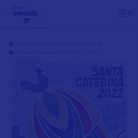
Aller
SANTA CATERINA A
au
VINARÒS
contenu
principal
Fecha de inicio:
ven 25/11/2022 - 16:45
Fecha de fin:
ven 25/11/2022 - 18:00