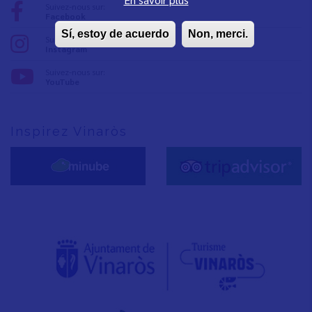
Suivez-nous sur:
Facebook
Sí, estoy de acuerdo
Non, merci.
Suivez-nous sur:
Instagram
Suivez-nous sur:
YouTube
Inspirez Vinaròs