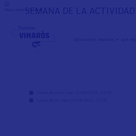
Aller
SEMANA DE LA ACTIVIDAD 
au
+
31°
C
contenu
principal
SEMANA DE LA ACTIVIDAD FÍSICA Y DEL DEPORTE a Vinaròs, 
NAVEGACIÓN
DÉCOUVREZ VINARÒS
QUE FA
PRINCIPAL
Programación:
https://esports.vinaros.es/es/node/9
Fecha de inicio:
mar 11/04/2023 - 17:00
Fecha de fin:
sam 15/04/2023 - 13:00