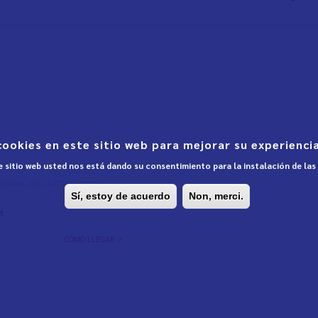
cookies en este sitio web para mejorar su experiencia
te sitio web usted nos está dando su consentimiento para la instalación de la
l Colom, s/n, 12500 Vinaròs,
Sí, estoy de acuerdo
Non, merci.
t
CÓMO LLEGAR >