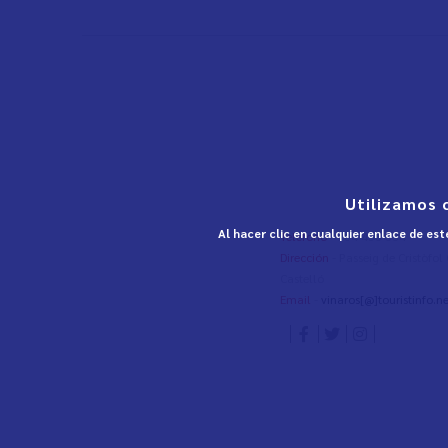
Utilizamos 
Al hacer clic en cualquier enlace de es
Teléfono
- 964 453 334
Dirección
- Passeig de Cristòfo
Castelló
Email
-
vinaros[@]touristinfo.ne