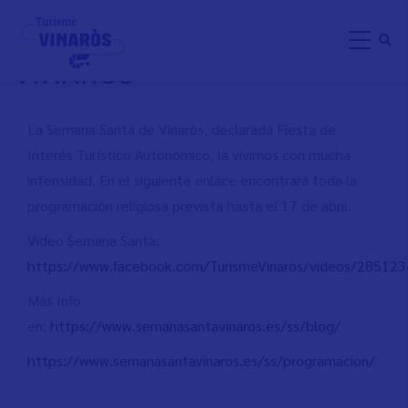
Aller
SEMANA SANTA 2022
au
VINARÒS
contenu
principal
La Semana Santa de Vinaròs, declarada Fiesta de
Interés Turístico Autonómico, la vivimos con mucha
intensidad. En el siguiente enlace encontrará toda la
programación religiosa prevista hasta el 17 de abril.
Video Semana Santa:
https://www.facebook.com/TurismeVinaros/videos/28512
Más Info
en:
https://www.semanasantavinaros.es/ss/blog/
https://www.semanasantavinaros.es/ss/programacion/