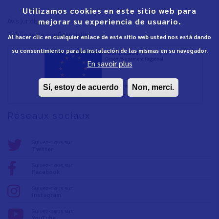
Utilizamos cookies en este sitio web para
Avis juridique
mejorar su experiencia de usuario.
Polítique de confidentialité
Al hacer clic en cualquier enlace de este sitio web usted nos está dando
su consentimiento para la instalación de las mismas en su navegador.
En savoir plus
Sí, estoy de acuerdo
Non, merci.
Réseaux sociaux
Suivez-nous sur:
Twitter
Suivez-nous sur:
Facebook
Suivez-nous sur:
Instagram
Suivez-nous sur:
YouTube