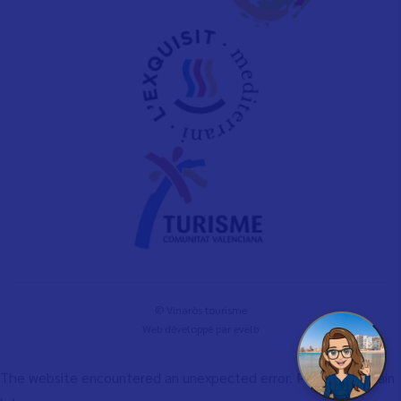
© Vinaròs tourisme
Web développé par
evelb
The website encountered an unexpected error. Please try again