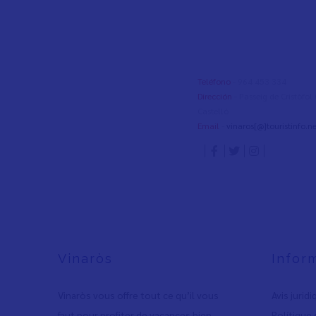
Teléfono
- 964 453 334
Dirección
- Passeig de Cristòfo
Castelló
Email
-
vinaros[@]touristinfo.ne
Vinaròs
Infor
Vinaròs vous offre tout ce qu’il vous
Avis jurid
faut pour profiter de vacances bien
Polítique 