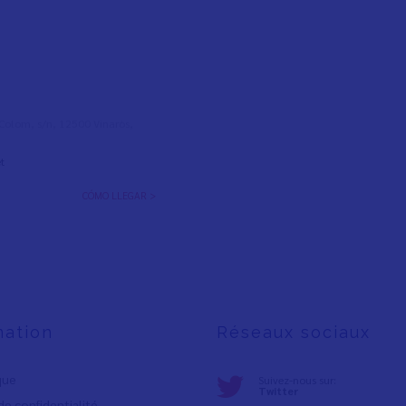
l Colom, s/n, 12500 Vinaròs,
t
CÓMO LLEGAR >
mation
Réseaux sociaux
ique
Suivez-nous sur:
Twitter
de confidentialité