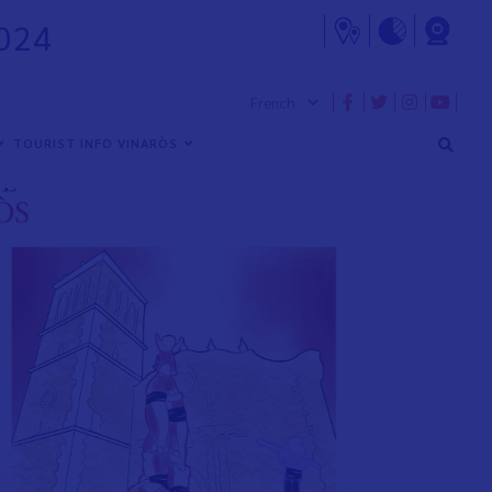
024
TOURIST INFO VINARÒS