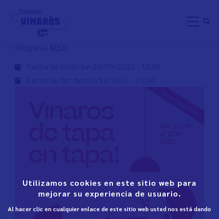
Aller
VINARÒS DE TAPA EN TAPA
au
contenu
principal
Programa
AQUÍ
Fecha de inicio:
lun 26/09/2022 - 12:00
Fecha de fin:
dim 02/10/2022 - 23:00
Utilizamos cookies en este sitio web para
mejorar su experiencia de usuario.
Al hacer clic en cualquier enlace de este sitio web usted nos está dando