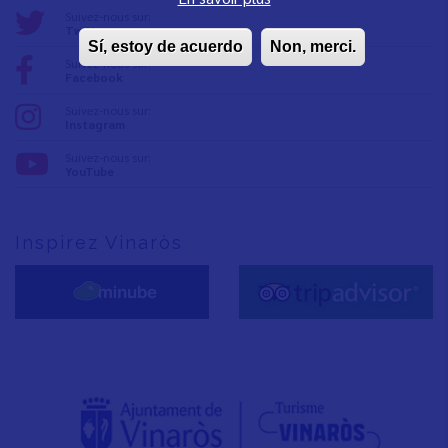
Suivez-nous sur:
Twitter
Sí, estoy de acuerdo
Non, merci.
Suivez-nous sur:
Facebook
Suivez-nous sur:
Instagram
Suivez-nous sur:
YouTube
Inspirez Vinaròs