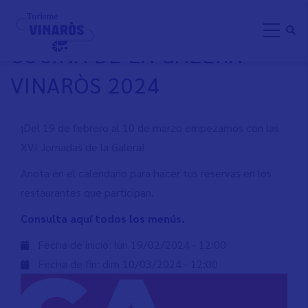
Aller
XVI JORNADAS DE LA
au
COCINA DE LA GALERA
contenu
principal
VINARÒS 2024
¡Del 19 de febrero al 10 de marzo empezamos con las
XVI Jornadas de la Galera!
Anota en el calendario para hacer tus reservas en los
restaurantes que participan.
Consulta aquí todos los menús.
Fecha de inicio:
lun 19/02/2024 - 12:00
Fecha de fin:
dim 10/03/2024 - 12:00