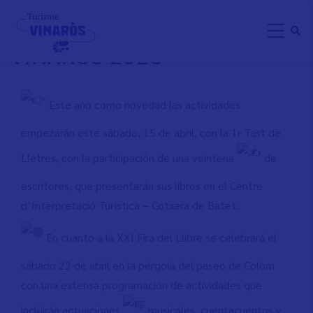
Aller
XXI FERIA DEL LIBRO -
au
VINARÒS 2023
contenu
principal
Este año como novedad las actividades
empezarán este sábado, 15 de abril, con la 1r Tast de
Lletres, con la participación de una veintena
de
escritores, que presentarán sus libros en el Centre
d’Interpretació Turística – Cotxera de Batet.
En cuanto a la XXI Fira del Llibre se celebrará el
sábado 22 de abril en la pérgola del paseo de Colom
con una extensa programación de actividades que
incluirán actuaciones
musicales, cuentacuentos y