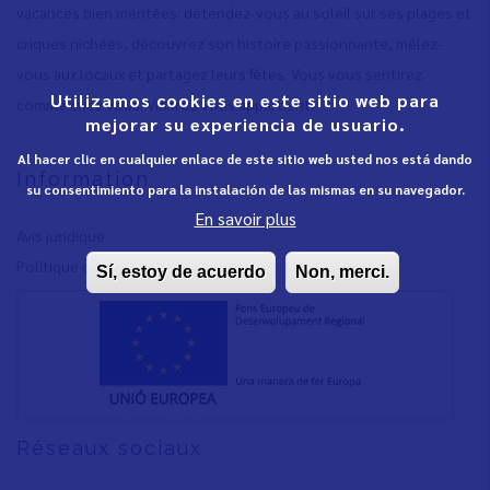
vacances bien méritées: détendez-vous au soleil sur ses plages et
criques nichées, découvrez son histoire passionnante, mêlez-
vous aux locaux et partagez leurs fêtes. Vous vous sentirez
Utilizamos cookies en este sitio web para
comme chez vous. Vinaròs vous appartient.
mejorar su experiencia de usuario.
Al hacer clic en cualquier enlace de este sitio web usted nos está dando
Information
su consentimiento para la instalación de las mismas en su navegador.
En savoir plus
Avis juridique
Polítique de confidentialité
Sí, estoy de acuerdo
Non, merci.
Réseaux sociaux