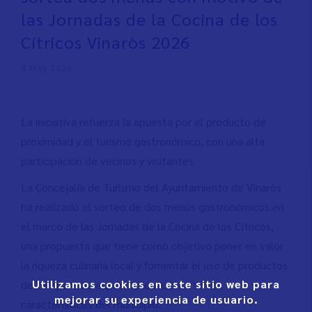
las Jornadas de la Cocina de los
Cítricos Vinaròs 2026
4 May 2026
La iniciativa refuerza la apuesta por el producto de
proximidad y el turismo gastronómico, con una alta
participación de vecinos y visitantes
La Concejalía de Turismo del Ayuntamiento de Vinaròs
ha realizado el sorteo de dos menús gastronómicos en
el marco de las Jornadas de la Cocina de los Cítricos,
una propuesta que tiene como objetivo poner en valor
la riqueza culinaria local y fomentar el uso de productos
Utilizamos cookies en este sitio web para
de temporada, especialmente los cítricos
mejorar su experiencia de usuario.
característicos del municipio.