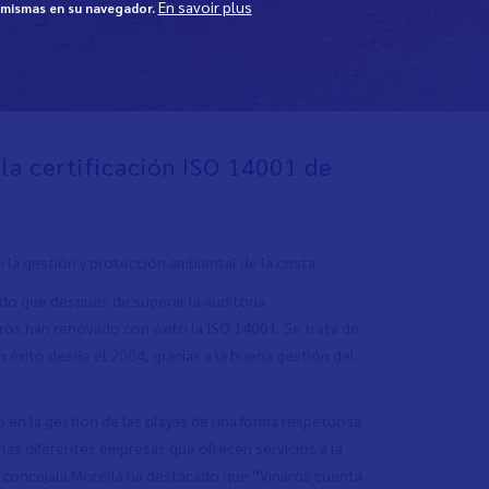
En savoir plus
s mismas en su navegador.
 la certificación ISO 14001 de
 la gestión y protección ambiental de la costa
ado que después de superar la auditoría
ròs han renovado con éxito la ISO 14001. Se trata de
 éxito desde el 2004, gracias a la buena gestión del
o en la gestión de las playas de una forma respetuosa
as diferentes empresas que ofrecen servicios a la
 concejala Morellà ha destacado que “Vinaròs cuenta