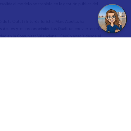
nsolida el modelo sostenible en la gestión pública del
de la Ciutat i Interés Turístic, Marc Albella, ha
s Azules y los reconocimientos Qualitur, convierten el
lidad en la Comunitat Valenciana”. Según añadía desde el
de potenciar el turismo gastronómico e inclusivo, así
tica, para conseguir 3 millones de euros para seguir con
1 de gestión medioambiental