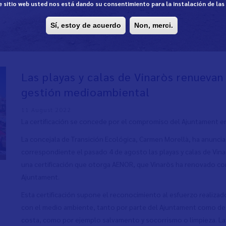
te sitio web usted nos está dando su consentimiento para la instalación de la
Sí, estoy de acuerdo
Non, merci.
Las playas y calas de Vinaròs renuevan
gestión medioambiental
11 August 2022
La certificación se concede por el compromiso del Ajuntament en
La concejala de Transición Ecológica, Carmen Morellà, ha anunci
correspondiente el pasado 4 de agosto las playas y calas de Vina
una certificación que otorga AENOR, que Vinaròs ha renovado con
Ajuntament.
Esta certificación supone el reconocimiento al esfuerzo realizad
con el medio ambiente, tanto por parte del Ajuntament como de l
costa, como por ejemplo salvamento y socorrismo o limpieza. La