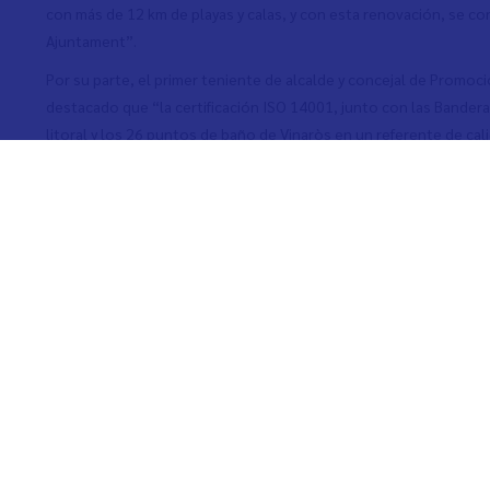
con más de 12 km de playas y calas, y con esta renovación, se co
Ajuntament”.
Por su parte, el primer teniente de alcalde y concejal de Promoció 
destacado que “la certificación ISO 14001, junto con las Bandera
litoral y los 26 puntos de baño de Vinaròs en un referente de ca
Ajuntament se continuará trabajando en esta misma línea además 
como presentar la candidatura en el Plan de Sostenibilidad Turís
el crecimiento turístico y sostenible de Vinaròs.
Étiquettes
Las playas y calas de Vinaròs renuevan la certificación ISO 1400