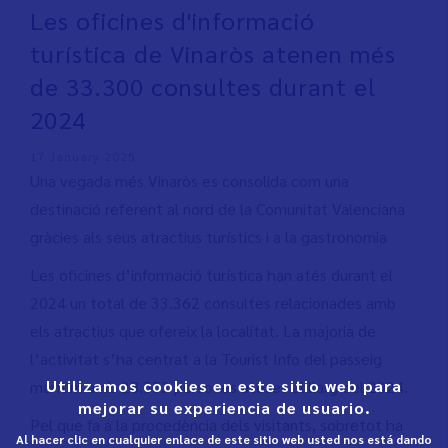
Les oficines d'informació
turística de Vinaròs atenen més
de 33.300 consultes durant el
2024
17 January 2025
Una vegada més Vinaròs es consolida com una
destinació referent al nord de la Comunitat Valenciana
gràcies als seus atractius turístics i a la gastronomia
Les oficines d’informació turística han atés durant el
2024 un total de 33.362 consultes relacionades amb
els atractius que ofereix la localitat. La majoria de
l’activitat s’ha centrat a la Tourist Info del passeig
Utilizamos cookies en este sitio web para
marítim amb 28.553 persones ateses al llarg del 2024.
mejorar su experiencia de usuario.
Pel que fa a la procedència dels visitants, sobretot ha
Al hacer clic en cualquier enlace de este sitio web usted nos está dando