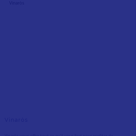
Vinaròs
Vinaròs
Vinaròs vous offre tout ce qu’il vous faut pour profiter de