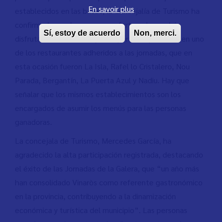
En savoir plus
establecidos en las bases, la Concejalía de Turismo ha
confirmado que las personas afortunadas podrán
Sí, estoy de acuerdo
Non, merci.
disfrutar de un menú especial para dos personas en uno
de los restaurantes adheridos a las jornadas, que en
esta ocasión fueron La Isla, Rafel lo Cristalero, Nou
Parada, Bergantín, La Puerta Azul y Nadiu. Hay que
señalar que los mismos establecimientos son los
encargados de asumir los menús para las personas
ganadoras.
La concejala de Turismo, Mercedes García, ha
agradecido la alta participación registrada, destacando
el éxito de las Jornadas de la Galera, que “un año más
han consolidado Vinaròs como referente gastronómico
en la provincia, contribuyendo a la dinamización
económica y turística del municipio”. Las personas