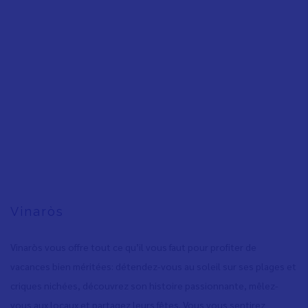
Vinaròs
Vinaròs vous offre tout ce qu’il vous faut pour profiter de
vacances bien méritées: détendez-vous au soleil sur ses plages et
criques nichées, découvrez son histoire passionnante, mêlez-
vous aux locaux et partagez leurs fêtes. Vous vous sentirez