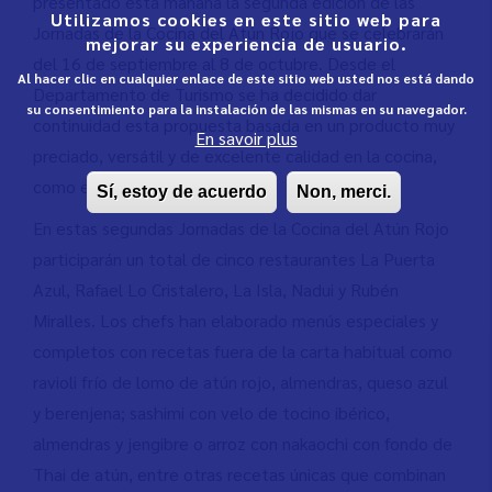
presentado esta mañana la segunda edición de las
Utilizamos cookies en este sitio web para
Jornadas de la Cocina del Atún Rojo que se celebrarán
mejorar su experiencia de usuario.
del 16 de septiembre al 8 de octubre. Desde el
Al hacer clic en cualquier enlace de este sitio web usted nos está dando
Departamento de Turismo se ha decidido dar
su consentimiento para la instalación de las mismas en su navegador.
continuidad esta propuesta basada en un producto muy
En savoir plus
preciado, versátil y de excelente calidad en la cocina,
como es el atún rojo.
Sí, estoy de acuerdo
Non, merci.
En estas segundas Jornadas de la Cocina del Atún Rojo
participarán un total de cinco restaurantes La Puerta
Azul, Rafael Lo Cristalero, La Isla, Nadui y Rubén
Miralles. Los chefs han elaborado menús especiales y
completos con recetas fuera de la carta habitual como
ravioli frío de lomo de atún rojo, almendras, queso azul
y berenjena; sashimi con velo de tocino ibérico,
almendras y jengibre o arroz con nakaochi con fondo de
Thai de atún, entre otras recetas únicas que combinan