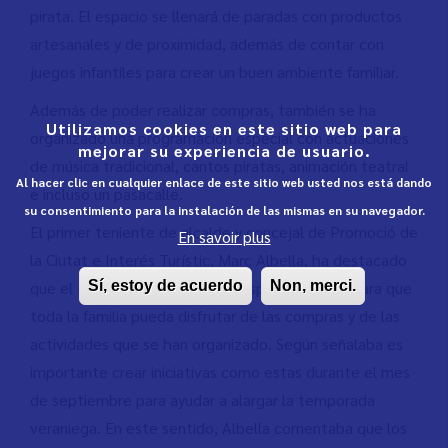
pirata. El espacio se llenará de paradas con productos
artesanales y de proximidad, además de contar con
juegos infantiles para crear un buen ambiente familiar.
Además de poder realizar compras, también se ha
Utilizamos cookies en este sitio web para
organizado una programación especial con actuaciones
mejorar su experiencia de usuario.
de música tradicional, cantos piratas, animación teatral
Al hacer clic en cualquier enlace de este sitio web usted nos está dando
e incluso un pasacalle.
su consentimiento para la instalación de las mismas en su navegador.
El primer teniente de alcalde y concejal de Promoció de
En savoir plus
la Ciutat e Interés Turístic, Marc Albella, ha destacado
Sí, estoy de acuerdo
Non, merci.
que el Mercado Pirata será un espacio de ocio para que
toda la familia pueda disfrutar de las compras y de las
actividades que se han organizado. Según señalaba es
importante crear iniciativas como estas durante el mes
de septiembre para ayudar a alargar la temporada
veraniega. En este sentido, Albella comentaba que los