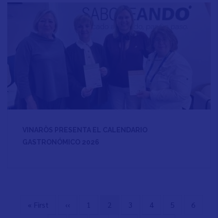
VINARÒS PRESENTA EL CALENDARIO
GASTRONÓMICO 2026
Première
« First
Page
‹‹
Page
1
Page
2
Page
3
Page
4
Page
5
Page
6
Pagination