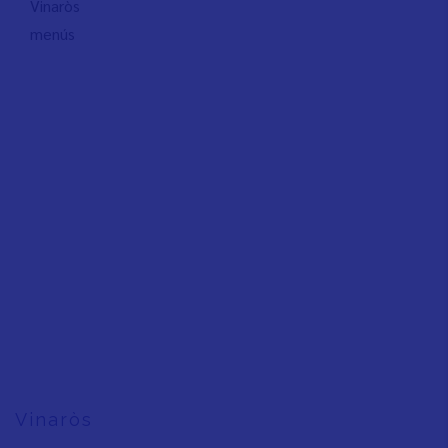
Vinaròs
menús
Vinaròs