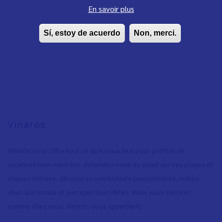
En savoir plus
Sí, estoy de acuerdo
Non, merci.
Vinaròs
Vinaròs vous offre tout ce qu’il vous faut pour profiter de
vacances bien méritées: détendez-vous au soleil sur ses plages et
criques nichées, découvrez son histoire passionnante, mêlez-
vous aux locaux et partagez leurs fêtes. Vous vous sentirez
comme chez vous. Vinaròs vous appartient.