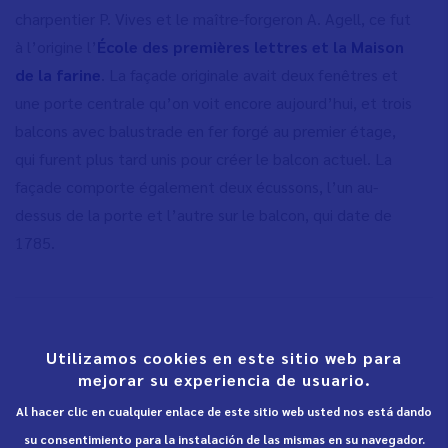
charpentier P. Vives et le maître-forgeron A. Agell, ce fut
à l’origine l’
École des premières lettres et la Maison
de la farine
.
La façade originale avait deux fenêtres et
une porte centrale qu’on voit encore aujourd’hui, et trois
balcons avec balustrade en fer forgé au premier étage,
qui furent plus tard unis pour créer le balcon actuel. La
façade comporte également deux écussons, l’un au-
dessus de la porte et l’autre sur le balcon, qui date de
1785.
Utilizamos cookies en este sitio web para
mejorar su experiencia de usuario.
Al hacer clic en cualquier enlace de este sitio web usted nos está dando
su consentimiento para la instalación de las mismas en su navegador.