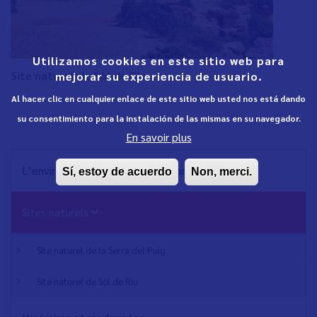
Utilizamos cookies en este sitio web para
Site naturel de Sòl de Riu
mejorar su experiencia de usuario.
Al hacer clic en cualquier enlace de este sitio web usted nos está dando
su consentimiento para la instalación de las mismas en su navegador.
En savoir plus
NAVEGACIÓN
L’environnement naturel de Vinaròs
Sí, estoy de acuerdo
Non, merci.
PRINCIPAL
Sites naturels
Site naturel de la Serra del Puig
Site naturel de Sòl de Riu