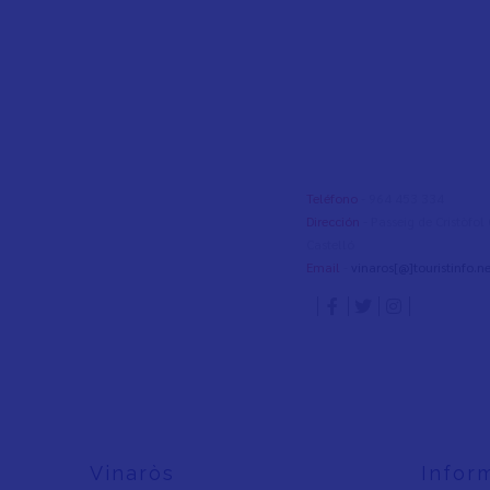
Teléfono
- 964 453 334
Dirección
- Passeig de Cristòfo
Castelló
Email
-
vinaros[@]touristinfo.ne
Vinaròs
Infor