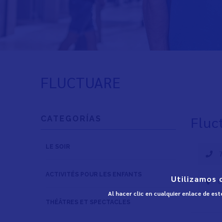
FLUCTUARE
Fluc
CATEGORÍAS
LE SOIR
ACTIVITÉS POUR LES ENFANTS
Utilizamos 
C
Al hacer clic en cualquier enlace de es
THÉÂTRES ET SPECTACLES