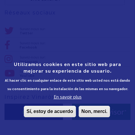
Réseaux sociaux
Suivez-nous sur:
Twitter
Suivez-nous sur:
Facebook
Suivez-nous sur:
Instagram
Utilizamos cookies en este sitio web para
mejorar su experiencia de usuario.
Suivez-nous sur:
YouTube
Al hacer clic en cualquier enlace de este sitio web usted nos está dando
su consentimiento para la instalación de las mismas en su navegador.
En savoir plus
Inspirez Vinaròs
Sí, estoy de acuerdo
Non, merci.