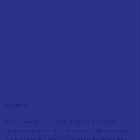
Vinaròs
Vinaròs vous offre tout ce qu’il vous faut pour profiter de
vacances bien méritées: détendez-vous au soleil sur ses plages et
criques nichées, découvrez son histoire passionnante, mêlez-