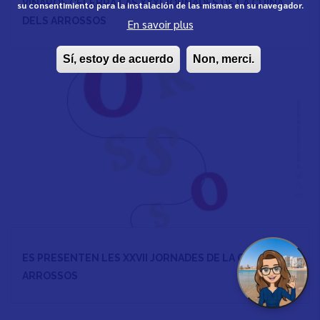
VINARÒS CELEBRA LAS XXXI JORNADES DE LA CUINA
su consentimiento para la instalación de las mismas en su navegador.
DELS ARROSSOS
En savoir plus
Sí, estoy de acuerdo
Non, merci.
ES PRESENTEN LES XXVII JORNADES DE LA CUINA DELS
ARROSSOS