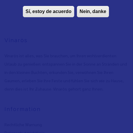
Sí, estoy de acuerdo
Nein, danke
Vinaròs
Vinaròs ist alles, was Sie brauchen, um Ihren wohlverdienten
Urlaub zu genießen: entspannen Sie in der Sonne an Stränden und
in den kleinen Buchten, erkunden Sie, verwöhnen Sie Ihren
Gaumen, erleben Sie ihre Feste und fühlen Sie sich wie zu Hause,
denn dies ist Ihr Zuhause. Vinaròs gehört ganz Ihnen.
Information
Rechtliche Warnung
Datenschutzrichtlinie