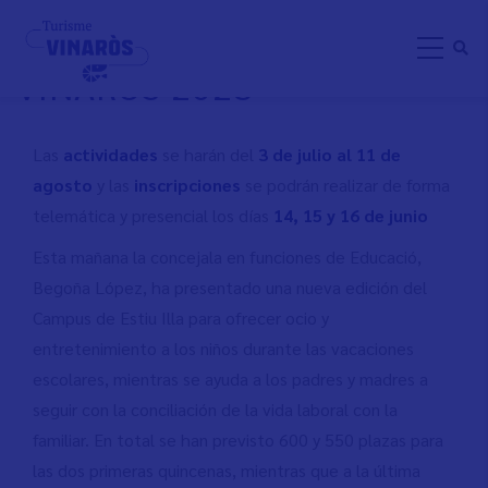
Direkt
"CAMPUS DE VERANO ILLA
zum
VINARÒS 2023"
Inhalt
Las
actividades
se harán del
3 de julio al 11 de
agosto
y las
inscripciones
se podrán realizar de forma
telemática y presencial los días
14, 15 y 16 de junio
Esta mañana la concejala en funciones de Educació,
Begoña López, ha presentado una nueva edición del
Campus de Estiu Illa para ofrecer ocio y
entretenimiento a los niños durante las vacaciones
escolares, mientras se ayuda a los padres y madres a
seguir con la conciliación de la vida laboral con la
familiar. En total se han previsto 600 y 550 plazas para
las dos primeras quincenas, mientras que a la última