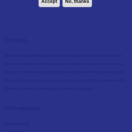
Accept
No, thanks
Vinaròs
Vinaròs is everything you need to enjoy well-deserved vacations:
You can sunbathe on its beautiful beaches and secluded coves
,
discover its fascinating history through the architecture in its old
town
,
experience their fiestas and feel right at home, because our
home is a home for everyone. Vinaròs is all yours.
Information
Legal warning
Privacy policy