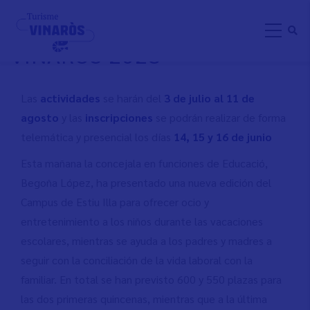
Skip
"CAMPUS DE VERANO ILLA
to
VINARÒS 2023"
main
content
Las
actividades
se harán del
3 de julio al 11 de
agosto
y las
inscripciones
se podrán realizar de forma
telemática y presencial los días
14, 15 y 16 de junio
Esta mañana la concejala en funciones de Educació,
Begoña López, ha presentado una nueva edición del
Campus de Estiu Illa para ofrecer ocio y
entretenimiento a los niños durante las vacaciones
escolares, mientras se ayuda a los padres y madres a
seguir con la conciliación de la vida laboral con la
familiar. En total se han previsto 600 y 550 plazas para
las dos primeras quincenas, mientras que a la última