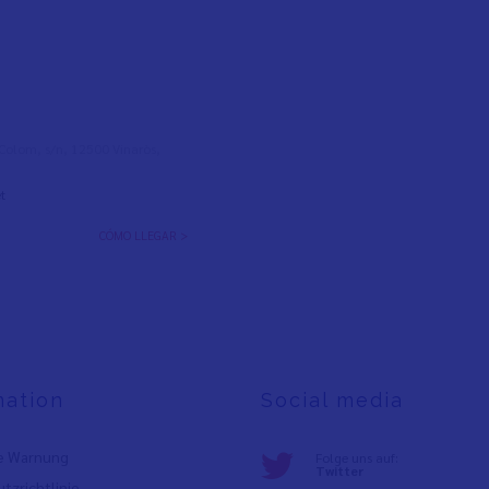
l Colom, s/n, 12500 Vinaròs,
t
CÓMO LLEGAR >
mation
Social media
e Warnung
Folge uns auf:
Twitter
tzrichtlinie