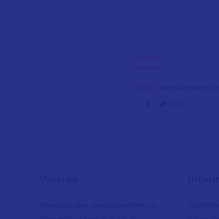
Teléfono
- 964 453 334
Dirección
- Passeig de Cristòfo
Castelló
Email
-
vinaros[@]touristinfo.ne
Vinaròs
Infor
Vinaròs ist alles, was Sie brauchen, um
Rechtlich
Ihren wohlverdienten Urlaub zu
Datenschu