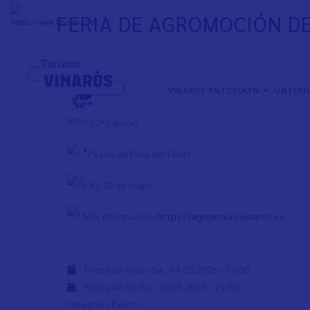
Direkt
FERIA DE AGROMOCIÓN D
zum
+
31°
C
Inhalt
Feria de Agromoción de Vinaròs 2026
NAVEGACIÓN
22.000 m2 con feria de maquinaria agrícola, automó
VINARÒS ENTDECKEN
UNTER
PRINCIPAL
62ª Edición
Paseo de Fora del Forat
9 y 10 de mayo
Más información:
https://agromocio.vinaros.es
Fecha de inicio:
Sa., 09.05.2026 - 10:00
Fecha de fin:
So., 10.05.2026 - 21:00
Categoría Evento