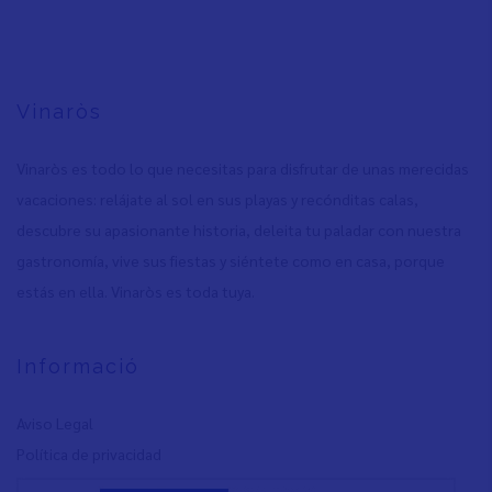
actual
página
página
Vinaròs
Vinaròs es todo lo que necesitas para disfrutar de unas merecidas
vacaciones: relájate al sol en sus playas y recónditas calas,
descubre su apasionante historia, deleita tu paladar con nuestra
gastronomía, vive sus fiestas y siéntete como en casa, porque
estás en ella. Vinaròs es toda tuya.
Informació
Aviso Legal
Política de privacidad