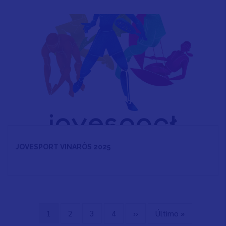
JOVESPORT VINARÒS 2025
Página
1
Page
2
Page
3
Page
4
Siguiente
››
Última
Último »
Paginación