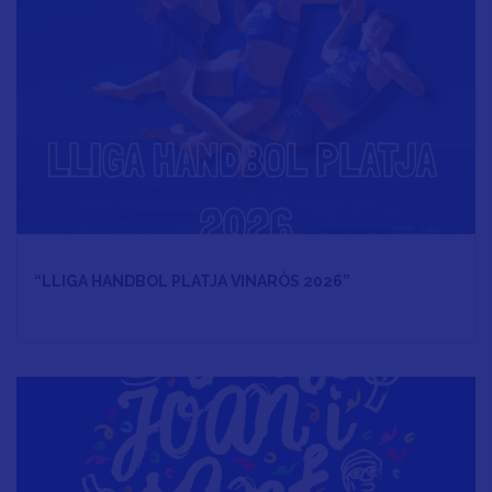
“LLIGA HANDBOL PLATJA VINARÒS 2026”