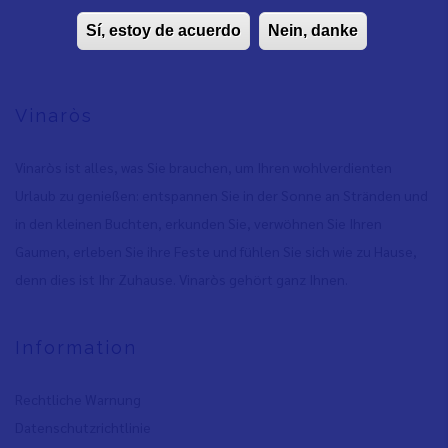
Sí, estoy de acuerdo
Nein, danke
Vinaròs
Vinaròs ist alles, was Sie brauchen, um Ihren wohlverdienten
Urlaub zu genießen: entspannen Sie in der Sonne an Stränden und
in den kleinen Buchten, erkunden Sie, verwöhnen Sie Ihren
Gaumen, erleben Sie ihre Feste und fühlen Sie sich wie zu Hause,
denn dies ist Ihr Zuhause. Vinaròs gehört ganz Ihnen.
Information
Rechtliche Warnung
Datenschutzrichtlinie