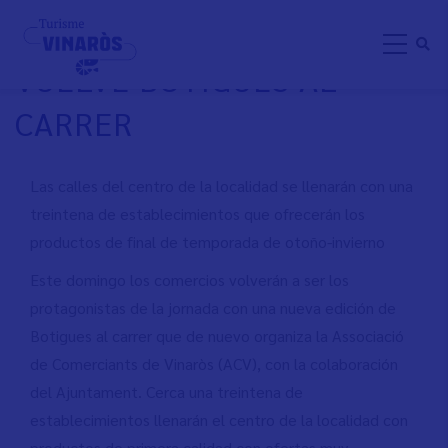
Direkt
DOMINGO 5 DE MARZO
zum
VUELVE BOTIGUES AL
Inhalt
CARRER
Las calles del centro de la localidad se llenarán con una
treintena de establecimientos que ofrecerán los
productos de final de temporada de otoño-invierno
Este domingo los comercios volverán a ser los
protagonistas de la jornada con una nueva edición de
Botigues al carrer que de nuevo organiza la Associació
de Comerciants de Vinaròs (ACV), con la colaboración
del Ajuntament. Cerca una treintena de
establecimientos llenarán el centro de la localidad con
productos de primera calidad con ofertas muy