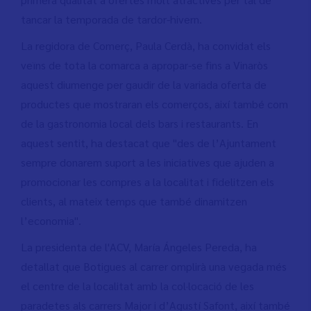
tancar la temporada de tardor-hivern.
La regidora de Comerç, Paula Cerdà, ha convidat els
veïns de tota la comarca a apropar-se fins a Vinaròs
aquest diumenge per gaudir de la variada oferta de
productes que mostraran els comerços, així també com
de la gastronomia local dels bars i restaurants. En
aquest sentit, ha destacat que "des de l’Ajuntament
sempre donarem suport a les iniciatives que ajuden a
promocionar les compres a la localitat i fidelitzen els
clients, al mateix temps que també dinamitzen
l’economia".
La presidenta de l'ACV, María Ángeles Pereda, ha
detallat que Botigues al carrer omplirà una vegada més
el centre de la localitat amb la col·locació de les
paradetes als carrers Major i d’Agustí Safont, així també