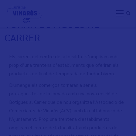
Skip
DIUMENGE 5 DE MARÇ
to
TORNA BOTIGUES AL
main
content
CARRER
Els carrers del centre de la localitat s’ompliran amb
prop d’una trentena d’establiments que oferiran els
productes de final de temporada de tardor-hivern.
Diumenge els comerços tornaran a ser els
protagonistes de la jornada amb una nova edició de
Botigues al Carrer que de nou organitza l'Associació de
Comerciants de Vinaròs (ACV), amb la col·laboració de
l'Ajuntament. Prop una trentena d'establiments
ompliran el centre de la localitat amb productes de
primera qualitat a ofertes molt atractives per tal de