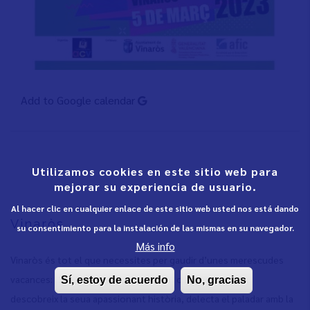
Add to Google calendar
Utilizamos cookies en este sitio web para
mejorar su experiencia de usuario.
Al hacer clic en cualquier enlace de este sitio web usted nos está dando
Vinaròs
su consentimiento para la instalación de las mismas en su navegador.
Más info
Vinaròs és tot el que necessites per gaudir d’unes merescudes
vacances: relaxa’t al sol a les platges i cales recòndites,
Sí, estoy de acuerdo
No, gracias
descobreix la seua apassionant història, delecta el paladar amb la