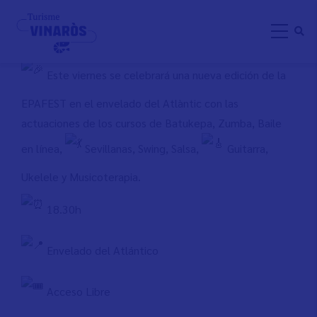
Direkt
EPAFEST VINARÒS
zum
Inhalt
Este viernes se celebrará una nueva edición de la
EPAFEST en el envelado del Atlàntic con las
actuaciones de los cursos de Batukepa, Zumba, Baile
en línea,
Sevillanas, Swing, Salsa,
Guitarra,
Ukelele y Musicoterapia.
18.30h
Envelado del Atlántico
Acceso Libre