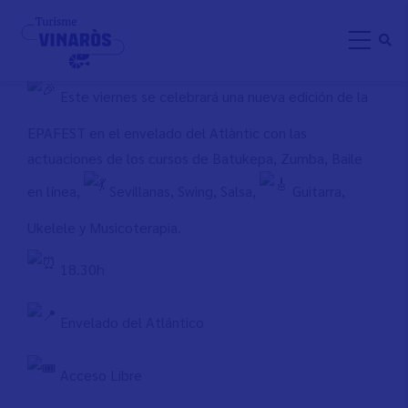
Pasar
EPAFEST VINARÒS
al
contenido
principal
Este viernes se celebrará una nueva edición de la
EPAFEST en el envelado del Atlàntic con las
actuaciones de los cursos de Batukepa, Zumba, Baile
en línea,
Sevillanas, Swing, Salsa,
Guitarra,
Ukelele y Musicoterapia.
18.30h
Envelado del Atlántico
Acceso Libre