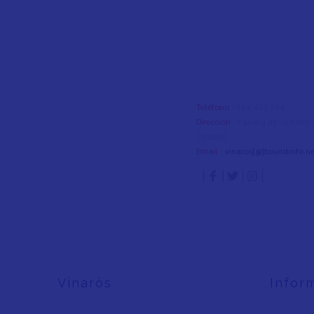
Teléfono
- 964 453 334
Dirección
- Passeig de Cristòfo
Castelló
Email
-
vinaros[@]touristinfo.ne
Vinaròs
Infor