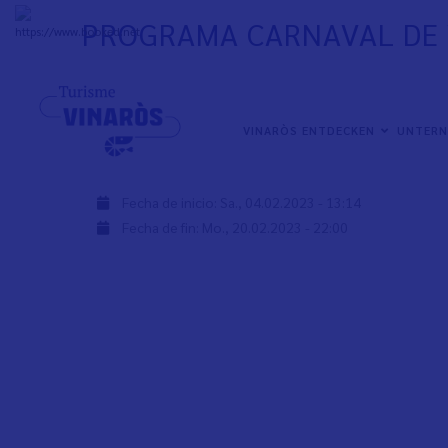
Direkt
PROGRAMA CARNAVAL DE 
zum
+
32°
C
Inhalt
PROGRAMA DE CARNAVAL DE VINARÒS 2023 AQUÍ
NAVEGACIÓN
www.carnavaldevinaros.es
VINARÒS ENTDECKEN
UNTER
PRINCIPAL
www.facebook.com/CarnavalDeVinaros
Fecha de inicio:
Sa., 04.02.2023 - 13:14
Fecha de fin:
Mo., 20.02.2023 - 22:00