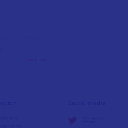
l Colom, s/n, 12500 Vinaròs,
t
CÓMO LLEGAR >
mation
Social media
e Warnung
Folge uns auf:
Twitter
tzrichtlinie