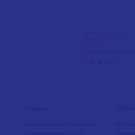
Teléfono
- 964 453 334
Dirección
- Passeig de Cristòfo
Castelló
Email
-
vinaros[@]touristinfo.ne
Vinaròs
Infor
Vinaròs ist alles, was Sie brauchen, um
Rechtlich
Ihren wohlverdienten Urlaub zu
Datenschu