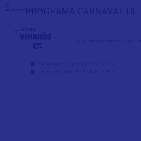
Skip
PROGRAMA CARNAVAL DE 
to
+
33°
C
main
content
PROGRAMA DE CARNAVAL DE VINARÒS 2023 AQUÍ
NAVEGACIÓN
www.carnavaldevinaros.es
DESCOBREIX VINARÒS
QUÉ F
PRINCIPAL
www.facebook.com/CarnavalDeVinaros
Fecha de inicio:
Sat, 04/02/2023 - 13:14
Fecha de fin:
Mon, 20/02/2023 - 22:00