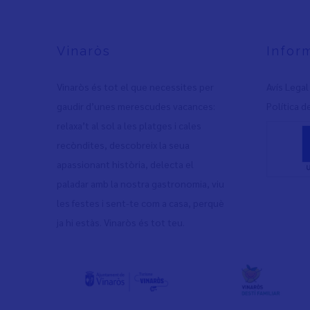
Vinaròs
Infor
Vinaròs és tot el que necessites per
Avís Legal
gaudir d’unes merescudes vacances:
Política d
relaxa’t al sol a les platges i cales
recòndites, descobreix la seua
apassionant història, delecta el
paladar amb la nostra gastronomia, viu
les festes i sent-te com a casa, perquè
ja hi estàs. Vinaròs és tot teu.