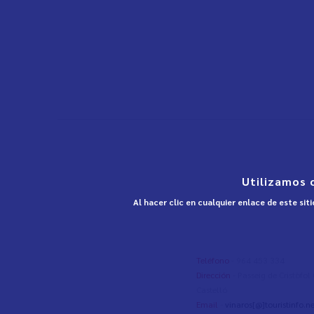
Utilizamos 
Al hacer clic en cualquier enlace de este si
Teléfono
- 964 453 334
Dirección
- Passeig de Cristòfo
Castelló
Email
-
vinaros[@]touristinfo.ne