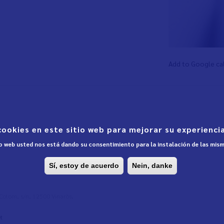
Add to Google ca
cookies en este sitio web para mejorar su experiencia
tio web usted nos está dando su consentimiento para la instalación de las mis
Sí, estoy de acuerdo
Nein, danke
l Colom, s/n, 12500 Vinaròs,
t