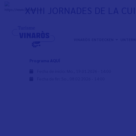
Direkt
XVIII JORNADES DE LA CU
zum
+
33°
C
Inhalt
NAVEGACIÓN
VINARÒS ENTDECKEN
UNTER
PRINCIPAL
XVIII Jornades de la Cuina de la Galera
Programa AQUÍ
Fecha de inicio:
Mo., 19.01.2026 - 14:00
Fecha de fin:
So., 08.02.2026 - 14:00