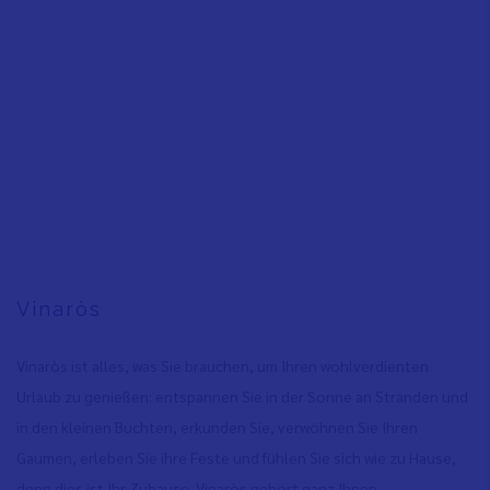
Vinaròs
Vinaròs ist alles, was Sie brauchen, um Ihren wohlverdienten
Urlaub zu genießen: entspannen Sie in der Sonne an Stränden und
in den kleinen Buchten, erkunden Sie, verwöhnen Sie Ihren
Gaumen, erleben Sie ihre Feste und fühlen Sie sich wie zu Hause,
denn dies ist Ihr Zuhause. Vinaròs gehört ganz Ihnen.