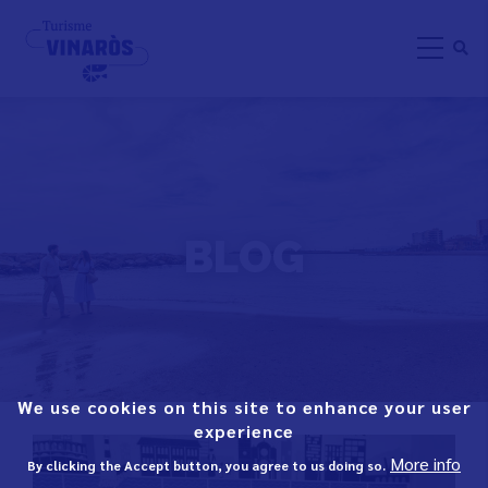
Skip
to
main
content
BLOG
We use cookies on this site to enhance your user
experience
More info
By clicking the Accept button, you agree to us doing so.