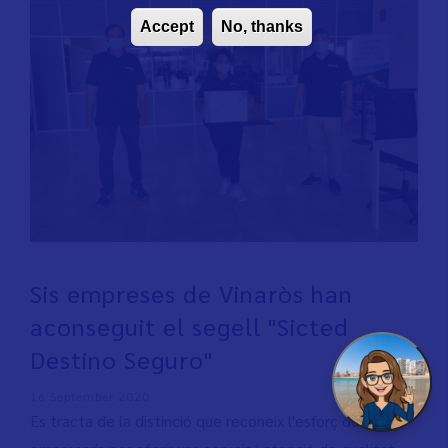
Accept
No, thanks
Sis empreses de Vinaròs han
aconseguit el segell "Sicted
Destino Seguro"
16 September 2020
Es tracta de la distinció que reconeix l'esforç dels