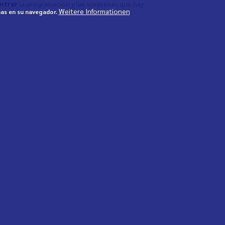
ntrar
la programación y las sorpresas que hay
Weitere Informationen
mas en su navegador.