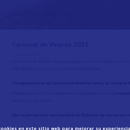
Carnaval de Vinaròs 2025
3 February 2025
El Carnaval de Vinaròs se prepara para su próxima edición que da
«
De Vinaròs a la Luna: Un Carnaval Intergaláctico
«.
¡Te esperamos en el Carnaval del Mediterráneo, el Carnaval d
Prepárate para vivir una experiencia intergaláctica en el
Carnaval
febrero al 3 de marzo.
¡No te pierdas esta oportunidad de disfrutar de uno de los
cookies en este sitio web para mejorar su experiencia