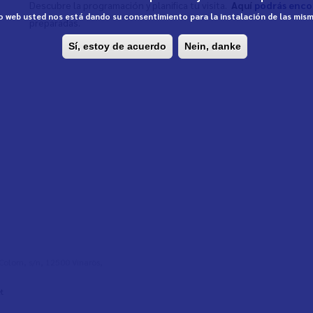
Descubre la programación y planifica tu visita.
Aquí
podrás enco
tio web usted nos está dando su consentimiento para la instalación de las mis
preparadas.
Sí, estoy de acuerdo
Nein, danke
l Colom, s/n, 12500 Vinaròs,
t