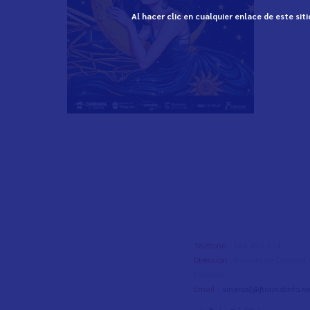
Al hacer clic en cualquier enlace de este si
Teléfono
- 964 453 334
Dirección
- Passeig de Cristòfo
Castelló
Email
-
vinaros[@]touristinfo.ne