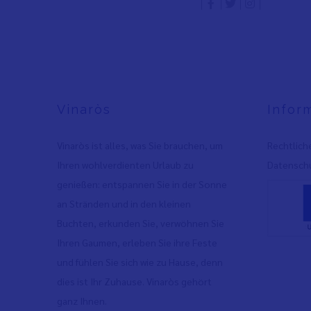
Vinaròs
Infor
Vinaròs ist alles, was Sie brauchen, um
Rechtlich
Ihren wohlverdienten Urlaub zu
Datenschu
genießen: entspannen Sie in der Sonne
an Stränden und in den kleinen
Buchten, erkunden Sie, verwöhnen Sie
Ihren Gaumen, erleben Sie ihre Feste
und fühlen Sie sich wie zu Hause, denn
dies ist Ihr Zuhause. Vinaròs gehört
ganz Ihnen.