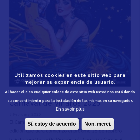
Utilizamos cookies en este sitio web para
mejorar su experiencia de usuario.
Al hacer clic en cualquier enlace de este sitio web usted nos está dando
Carnaval de Vinaròs 2025
su consentimiento para la instalación de las mismas en su navegador.
En savoir plus
3 February 2025
El Carnaval de Vinaròs se prepara para su próxima
Sí, estoy de acuerdo
Non, merci.
edición que dará comienzo el próximo 15 de febrero
bajo la temática «
De Vinaròs a la Luna: Un Carnaval