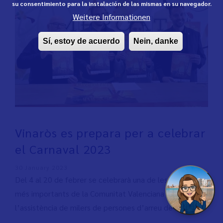
su consentimiento para la instalación de las mismas en su navegador.
Weitere Informationen
Sí, estoy de acuerdo
Nein, danke
Vinaròs es prepara per a celebrar
el Carnaval 2023
30 January 2023
Del 4 al 20 de febrer se celebrarà una de les festes
més importants de la Comunitat Valenciana on s’espera
l’assistència de milers de persones d’arreu de l’Estat.