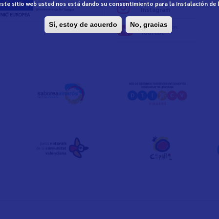
 este sitio web usted nos está dando su consentimiento para la instalación de
Seguix-nos en:
Instagram
Sí, estoy de acuerdo
No, gracias
Seguix-nos en:
YouTube