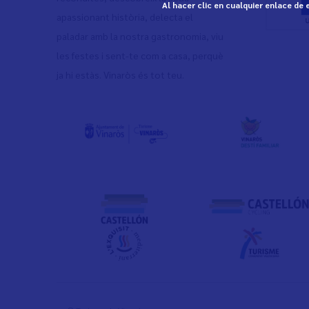
Al hacer clic en cualquier enlace de
apassionant història, delecta el
paladar amb la nostra gastronomia, viu
les festes i sent-te com a casa, perquè
ja hi estàs. Vinaròs és tot teu.