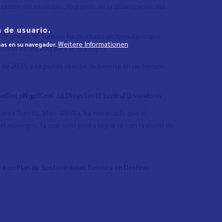
lización del municipio, logrando así la dinamización del
 de usuario.
 la Regidoria de Turisme ha diseñado un formulario que
Weitere Informationen
mas en su navegador.
joras necesarias para el municipio.
 de 2023, y se puede realizar fácilmente en un tiempo
836wDmLxWgp0CmK_JzLDloys3es1E1uzBnZQ/viewform
terés Turístic, Marc Albella, ha remarcado que el
el municipio, la cual solo podrá lograrse con la visión de
 a un Plan de Sostenibilidad Turística en Destino