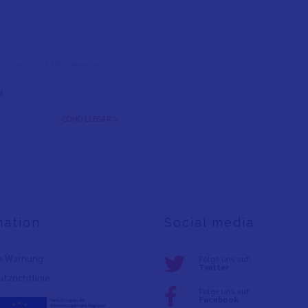
l Colom, s/n, 12500 Vinaròs,
t
CÓMO LLEGAR >
mation
Social media
e Warnung
Folge uns auf:
Twitter
tzrichtlinie
Folge uns auf:
Facebook