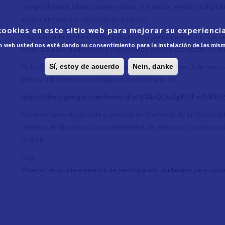
competitividad, eficiencia energética, transición verde y la digita
sector privado y la atracción de turistas.
cookies en este sitio web para mejorar su experiencia
Para buscar la sostenibilidad y alcanzar la participación pública,
tio web usted nos está dando su consentimiento para la instalación de las mis
permitirá a los ciudadanos y empresarios locales constatar las me
Dicho formulario permanecerá abierto hasta el jueves 2 de marzo
Sí, estoy de acuerdo
Nein, danke
inferior a 10 minutos. El enlace al cuestionario es:
https://docs.google.com/forms/d/e/1FAIpQLScGpEF2FroN4F
El primer teniente alcalde y concejal de Promoció de la Ciutat i In
objetivo de Vinaròs es la sostenibilidad del desarrollo turístico d
la ciuda
Tags
Vinaròs lanza una encuesta de participación ciudadana para optar