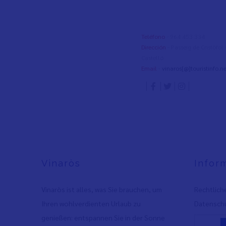
Teléfono
- 964 453 334
Dirección
- Passeig de Cristòfo
Castelló
Email
-
vinaros[@]touristinfo.ne
Vinaròs
Infor
Vinaròs ist alles, was Sie brauchen, um
Rechtlich
Ihren wohlverdienten Urlaub zu
Datenschu
genießen: entspannen Sie in der Sonne