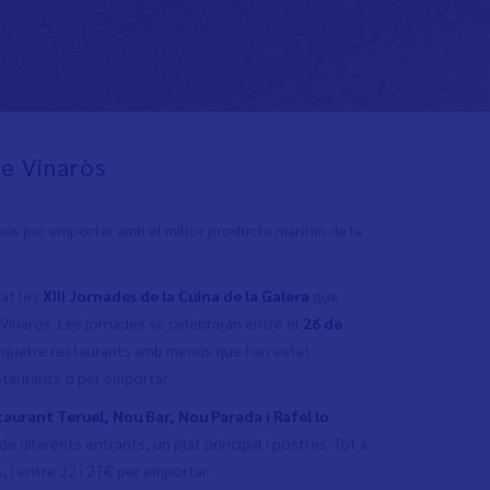
de Vinaròs
menús per emportar amb el millor producte marítim de la
tat les
XIII Jornades de la Cuina de la Galera
que
e Vinaròs. Les jornades se celebraran entre el
26 de
de quatre restaurants amb menús que han estat
staurants o per emportar.
taurant Teruel, Nou Bar, Nou Parada i Rafel lo
 diferents entrants, un plat principal i postres. Tot a
, i entre 22 i 27€ per emportar.