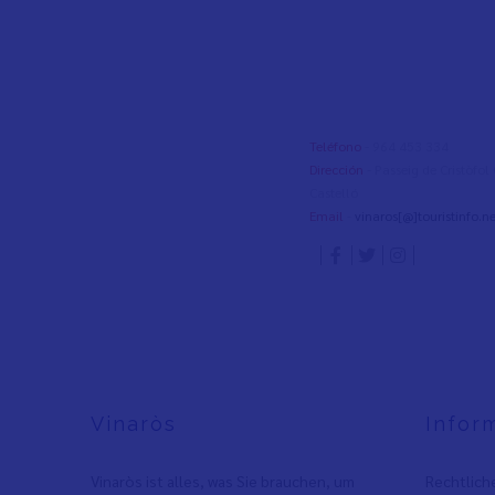
Teléfono
- 964 453 334
Dirección
- Passeig de Cristòfo
Castelló
Email
-
vinaros[@]touristinfo.ne
Vinaròs
Infor
Vinaròs ist alles, was Sie brauchen, um
Rechtlich