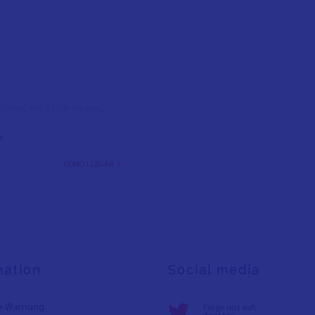
l Colom, s/n, 12500 Vinaròs,
t
CÓMO LLEGAR >
mation
Social media
e Warnung
Folge uns auf: