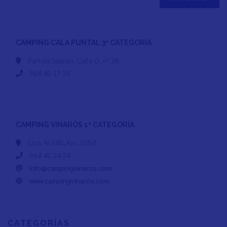
CAMPING CALA PUNTAL 3ª CATEGORÍA
Partida Salinas. Calle O, nº 28
964 40 17 29
CAMPING VINARÒS 1ª CATEGORÍA
Ctra. N-340, Km. 1054
964 40 24 24
info@campingvinaros.com
www.campingvinaros.com
CATEGORÍAS