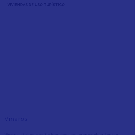
VIVIENDAS DE USO TURÍSTICO
Vinaròs
Vinaròs ist alles, was Sie brauchen, um Ihren wohlverdienten