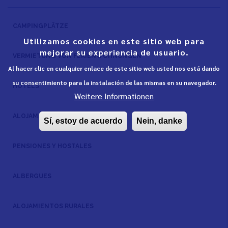
CAMPINGPLÄTZE
Utilizamos cookies en este sitio web para
mejorar su experiencia de usuario.
VERMIETUNG VON FERIENWOHNUNGEN
Al hacer clic en cualquier enlace de este sitio web usted nos está dando
su consentimiento para la instalación de las mismas en su navegador.
HOTELS
Weitere Informationen
ALOJAMIENTOS ADAPTADOS
Sí, estoy de acuerdo
Nein, danke
PENSIONES Y HOSTALES
ALBERGUES
ALOJAMIENTOS RURALES