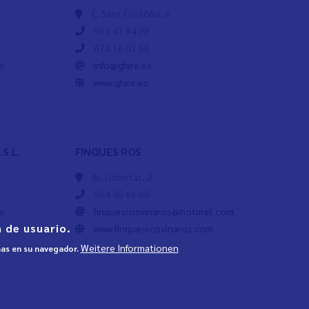
C. Sant Cristòfol, 6
961 47 94 28
672 16 01 60
m
info@gfare.es
m
www.gfare.es
S.L.
FINQUES ROS
Av. Llibertat, 2
964 45 66 00
m
finquesrosvinaros@hotmail.com
 de usuario.
www.finquesrosvinaros.com
Weitere Informationen
mas en su navegador.