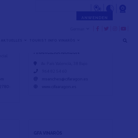
AKTUELLES
TOURIST INFO VINARÒS
CONSULTORÍA INMOBILIARIA
FINANCIERA ARAGÓN
cial
Av. País Valencià, 38 Bajo
964 82 54 60
om
msanches@cifaragon.es
42780-
www.cifaaragon.es
GFA VINARÒS