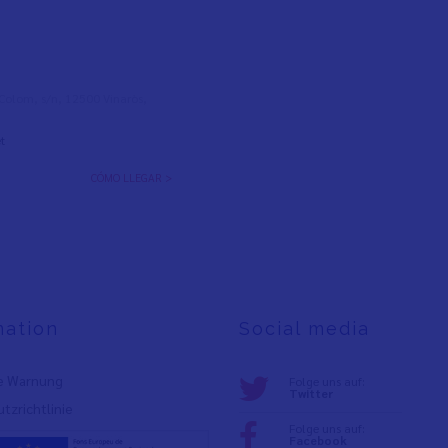
l Colom, s/n, 12500 Vinaròs,
t
CÓMO LLEGAR >
mation
Social media
e Warnung
Folge uns auf:
Twitter
tzrichtlinie
Folge uns auf:
Facebook