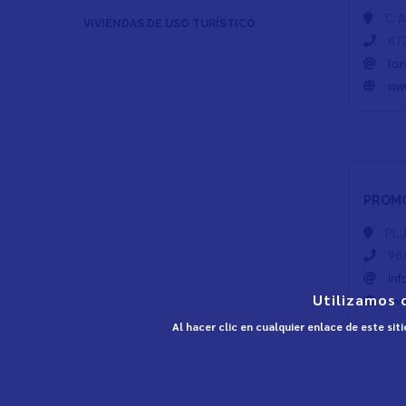
C. 
VIVIENDAS DE USO TURÍSTICO
673
lo
www
PROMO
Pl. 
964
in
Utilizamos 
ww
Al hacer clic en cualquier enlace de este si