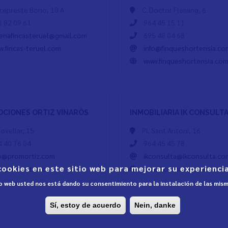
Arxipreste Bono, 10 A
C. Doctor Fleming, 6
 82 09 61
964 45 15 11
renafincasteruel@gmail.com
695 48 04 68
.fincas-teruel.com
info@finqueshortensia.co
www.finqueshortensia.co
CIONES ORTIZ VINARÒS
INMOBILIARIA IK CONSULTA 
Jovellar, 15
Pl. Sant Antoni, 16
 40 76 04
964 45 45 78
fo@promortiz.com
ikconsulta@ikconsulta.co
cookies en este sitio web para mejorar su experiencia
w.promortiz.com
www.ikconsulta.com
tio web usted nos está dando su consentimiento para la instalación de las mis
Sí, estoy de acuerdo
Nein, danke