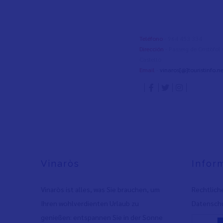
Teléfono
- 964 453 334
Dirección
- Passeig de Cristòfo
Castelló
Email
-
vinaros[@]touristinfo.ne
Vinaròs
Infor
Vinaròs ist alles, was Sie brauchen, um
Rechtlich
Ihren wohlverdienten Urlaub zu
Datenschu
genießen: entspannen Sie in der Sonne