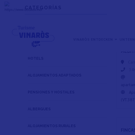
Direkt
CATEGORÍAS
zum
+
33°
C
Inhalt
CAMPINGPLÄTZE
NAVEGACIÓN
VINARÒS ENTDECKEN
UNTER
VERMIETUNG VON FERIENWOHNUNGEN
APART
PRINCIPAL
MEDI
HOTELS
Car
34
ALOJAMIENTOS ADAPTADOS
aparta
Ap
PENSIONES Y HOSTALES
(VT.387
ALBERGUES
ALOJAMIENTOS RURALES
FINCA