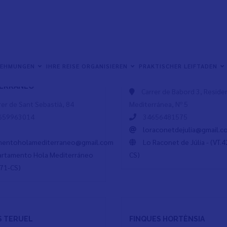
NEHMUNGEN
IHRE REISE ORGANISIEREN
PRAKTISCHER LEIFTADEN
AMENTO HOLA
LO RACONET DE JÚLIA
TERRÁNEO
Carrer de Babord 3, Residen
rer de Sant Sebastià, 84
Mediterránea, Nº 5
659963014
34656481575
loraconetdejulia@gmail.c
mentoholamediterraneo@gmail.com
Lo Raconet de Júlia - (VT.
artamento Hola Mediterráneo
CS)
71-CS)
S TERUEL
FINQUES HORTÈNSIA