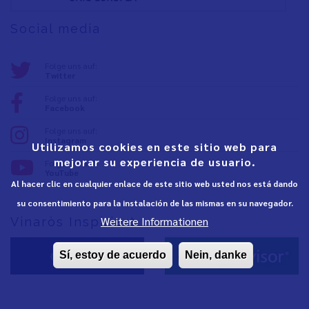
Social media
Folge uns auf:
Twitter
Folge uns auf:
Facebook
Folge uns auf:
Instagram
Utilizamos cookies en este sitio web para
mejorar su experiencia de usuario.
Folge uns auf:
YouTube
Al hacer clic en cualquier enlace de este sitio web usted nos está dando
su consentimiento para la instalación de las mismas en su navegador.
Weitere Informationen
Vinaròs Inspiriert
Sí, estoy de acuerdo
Nein, danke