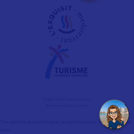
© Web Oficial Turisme Vinaròs
Web desarrollada por
evelb
The website encountered an unexpected error. Please try again
later.