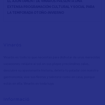
EL AJUNTAMENT DE VINARÒS PRESENTA UNA
EXTENSA PROGRAMACIÓN CULTURAL Y SOCIAL PARA
LA TEMPORADA OTOÑO-INVIERNO
Vinaròs
Vinaròs es todo lo que necesitas para disfrutar de unas merecidas
vacaciones: relájate al sol en sus playas y recónditas calas,
descubre su apasionante historia, deleita tu paladar con nuestra
gastronomía, vive sus fiestas y siéntete como en casa, porque
estás en ella. Vinaròs es toda tuya.
Informació