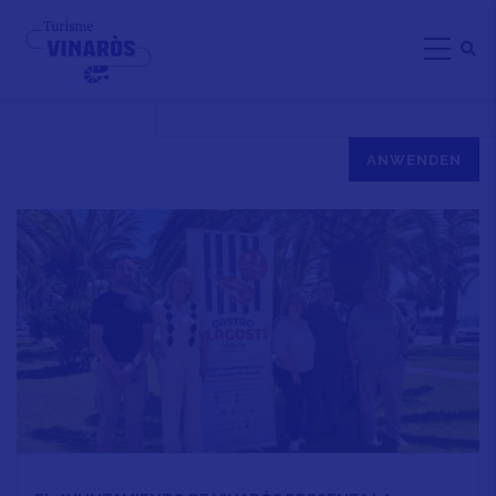
Direkt
VINARÒS
zum
Inhalt