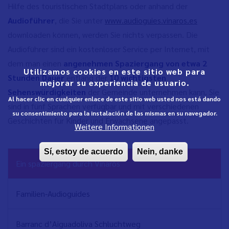
Hilfe des touristischen Stadtplans oder anhand der
Audioführer
, die Sie unter
www.audioguies.vinaros.es
downloaden können, werden Sie nichts verpassen. Die
Audioführer sind ein kostenloser Service per Internet, mit
dem man einen
angenehmen Spaziergang von etwa 2
Utilizamos cookies en este sitio web para
Stunden Dauer
entlang der
10 wichtigsten
mejorar su experiencia de usuario.
Sehenswürdigkeiten
der Gemeinde unternehmen kann. Sie
Al hacer clic en cualquier enlace de este sitio web usted nos está dando
sind in fünf Sprachen verfügbar und mit verschiedenen
su consentimiento para la instalación de las mismas en su navegador.
Geschichten für Kinder und Erwachsene angepasst.
Weitere Informationen
Sí, estoy de acuerdo
Nein, danke
NAVEGACIÓN
Ein spaziergang durch Vinaròs
PRINCIPAL
Familien-Audioguides
Barranc d’Aiguadoliva Schluchtweg