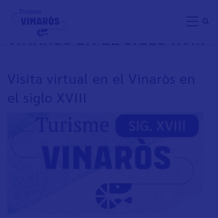
Direkt
VISITA VIRTUAL EN EL
zum
VINARÒS EN EL SIGLO XVIII
Inhalt
Visita virtual en el Vinaròs en
el siglo XVIII