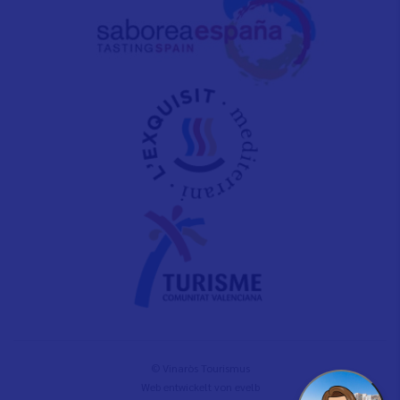
© Vinaròs Tourismus
Web entwickelt von
evelb