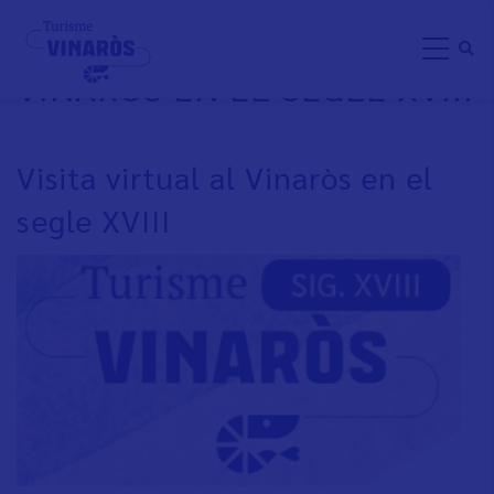
Skip
VISITA VIRTUAL AL
to
VINARÒS EN EL SEGLE XVIII
main
content
Visita virtual al Vinaròs en el
segle XVIII