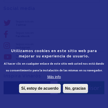
Social media
Seguix-nos en:
Twitter
Seguix-nos en:
Facebook
Seguix-nos en:
Instagram
Utilizamos cookies en este sitio web para
Seguix-nos en:
mejorar su experiencia de usuario.
YouTube
Al hacer clic en cualquier enlace de este sitio web usted nos está dando
su consentimiento para la instalación de las mismas en su navegador.
Inspira Vinaròs
Más info
Sí, estoy de acuerdo
No, gracias